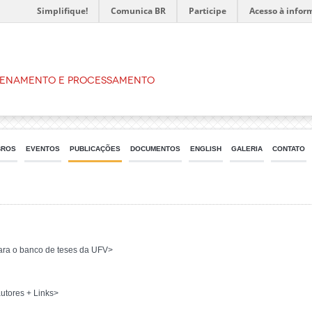
Simplifique!
Comunica BR
Participe
Acesso à infor
zenamento e Processamento
BROS
EVENTOS
PUBLICAÇÕES
DOCUMENTOS
ENGLISH
GALERIA
CONTATO
para o banco de teses da UFV>
autores + Links>